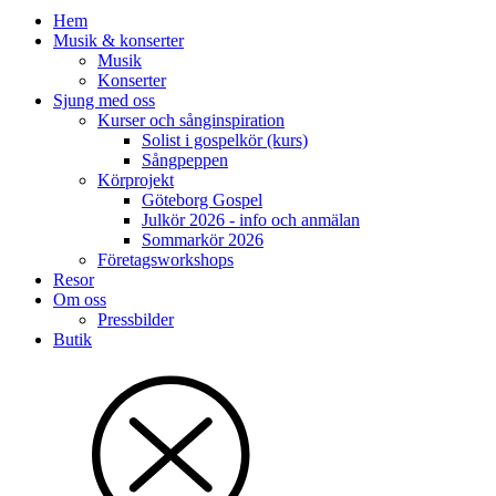
Hem
Musik & konserter
Musik
Konserter
Sjung med oss
Kurser och sånginspiration
Solist i gospelkör (kurs)
Sångpeppen
Körprojekt
Göteborg Gospel
Julkör 2026 - info och anmälan
Sommarkör 2026
Företagsworkshops
Resor
Om oss
Pressbilder
Butik