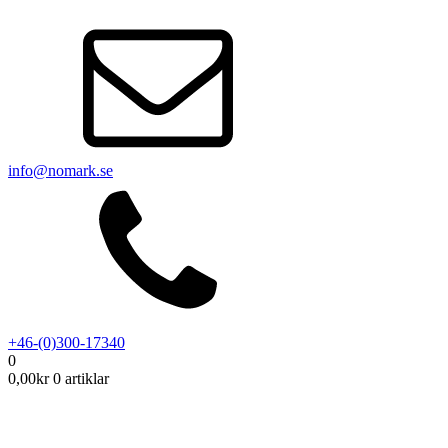
info@nomark.se
+46-(0)300-17340
0
0,00
kr
0 artiklar