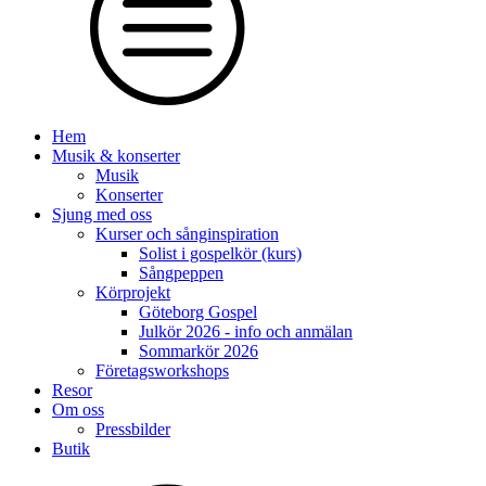
Hem
Musik & konserter
Musik
Konserter
Sjung med oss
Kurser och sånginspiration
Solist i gospelkör (kurs)
Sångpeppen
Körprojekt
Göteborg Gospel
Julkör 2026 - info och anmälan
Sommarkör 2026
Företagsworkshops
Resor
Om oss
Pressbilder
Butik