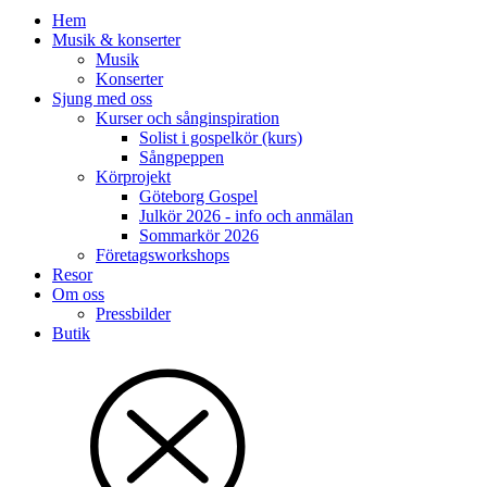
Hem
Musik & konserter
Musik
Konserter
Sjung med oss
Kurser och sånginspiration
Solist i gospelkör (kurs)
Sångpeppen
Körprojekt
Göteborg Gospel
Julkör 2026 - info och anmälan
Sommarkör 2026
Företagsworkshops
Resor
Om oss
Pressbilder
Butik