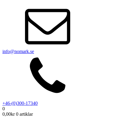
info@nomark.se
+46-(0)300-17340
0
0,00
kr
0 artiklar