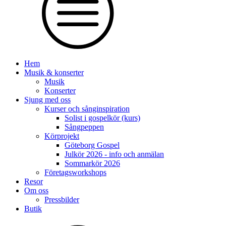
Hem
Musik & konserter
Musik
Konserter
Sjung med oss
Kurser och sånginspiration
Solist i gospelkör (kurs)
Sångpeppen
Körprojekt
Göteborg Gospel
Julkör 2026 - info och anmälan
Sommarkör 2026
Företagsworkshops
Resor
Om oss
Pressbilder
Butik