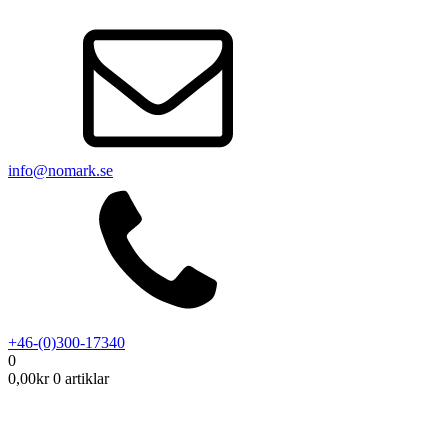
info@nomark.se
+46-(0)300-17340
0
0,00
kr
0 artiklar