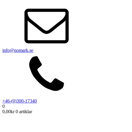
info@nomark.se
+46-(0)300-17340
0
0,00
kr
0 artiklar