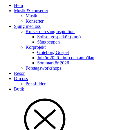
Hem
Musik & konserter
Musik
Konserter
Sjung med oss
Kurser och sånginspiration
Solist i gospelkör (kurs)
Sångpeppen
Körprojekt
Göteborg Gospel
Julkör 2026 - info och anmälan
Sommarkör 2026
Företagsworkshops
Resor
Om oss
Pressbilder
Butik