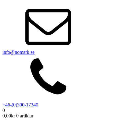
info@nomark.se
+46-(0)300-17340
0
0,00
kr
0 artiklar