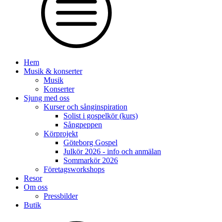
Hem
Musik & konserter
Musik
Konserter
Sjung med oss
Kurser och sånginspiration
Solist i gospelkör (kurs)
Sångpeppen
Körprojekt
Göteborg Gospel
Julkör 2026 - info och anmälan
Sommarkör 2026
Företagsworkshops
Resor
Om oss
Pressbilder
Butik