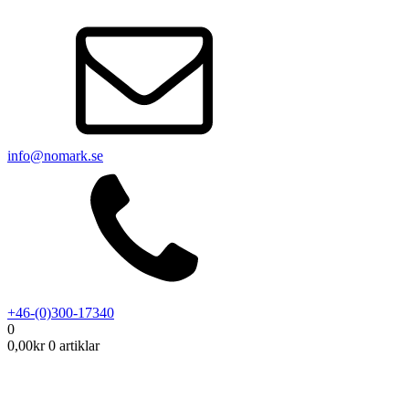
info@nomark.se
+46-(0)300-17340
0
0,00
kr
0 artiklar