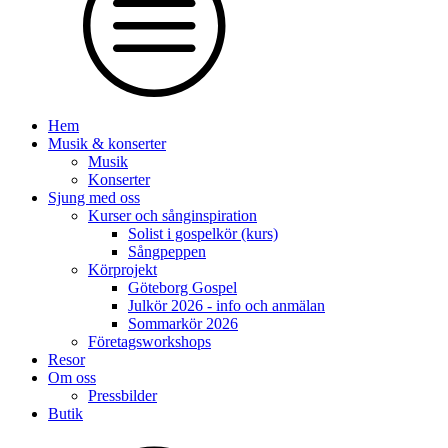
Hem
Musik & konserter
Musik
Konserter
Sjung med oss
Kurser och sånginspiration
Solist i gospelkör (kurs)
Sångpeppen
Körprojekt
Göteborg Gospel
Julkör 2026 - info och anmälan
Sommarkör 2026
Företagsworkshops
Resor
Om oss
Pressbilder
Butik