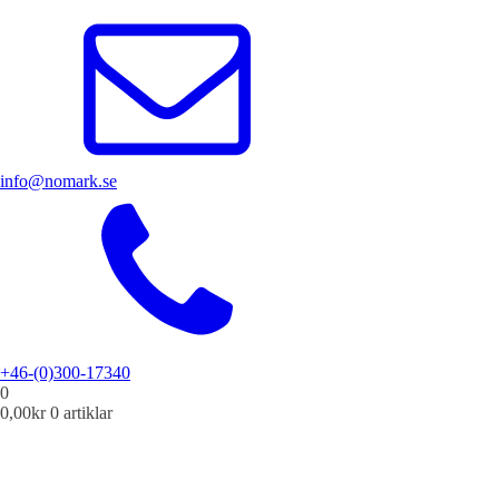
info@nomark.se
+46-(0)300-17340
0
0,00
kr
0 artiklar