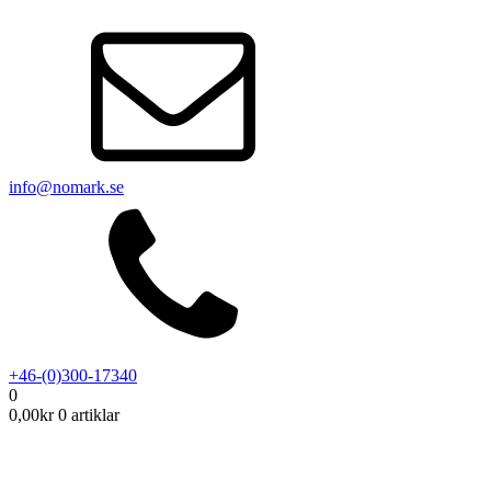
info@nomark.se
+46-(0)300-17340
0
0,00
kr
0 artiklar