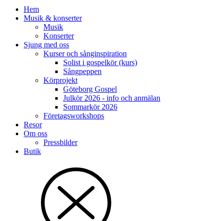
Hem
Musik & konserter
Musik
Konserter
Sjung med oss
Kurser och sånginspiration
Solist i gospelkör (kurs)
Sångpeppen
Körprojekt
Göteborg Gospel
Julkör 2026 - info och anmälan
Sommarkör 2026
Företagsworkshops
Resor
Om oss
Pressbilder
Butik