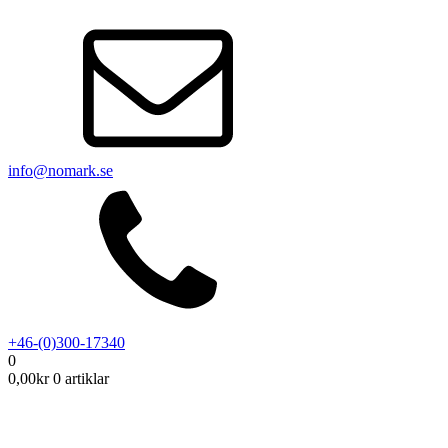
info@nomark.se
+46-(0)300-17340
0
0,00
kr
0 artiklar