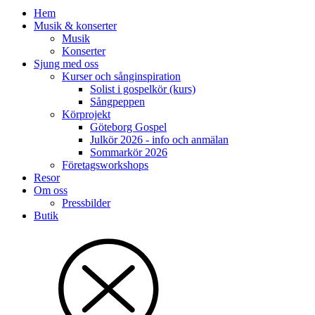
Hem
Musik & konserter
Musik
Konserter
Sjung med oss
Kurser och sånginspiration
Solist i gospelkör (kurs)
Sångpeppen
Körprojekt
Göteborg Gospel
Julkör 2026 - info och anmälan
Sommarkör 2026
Företagsworkshops
Resor
Om oss
Pressbilder
Butik