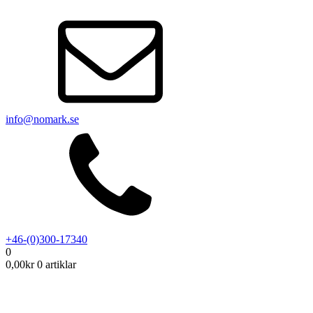
info@nomark.se
+46-(0)300-17340
0
0,00
kr
0 artiklar