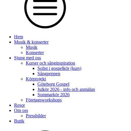
Hem
Musik & konserter
Musik
Konserter
Sjung med oss
Kurser och sånginspiration
Solist i gospelkör (kurs)
Sångpeppen
Körprojekt
Göteborg Gospel
Julkör 2026 - info och anmälan
Sommarkör 2026
Företagsworkshops
Resor
Om oss
Pressbilder
Butik