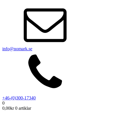
info@nomark.se
+46-(0)300-17340
0
0,00
kr
0 artiklar