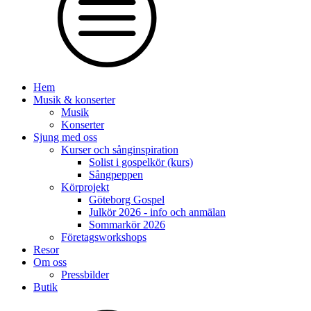
Hem
Musik & konserter
Musik
Konserter
Sjung med oss
Kurser och sånginspiration
Solist i gospelkör (kurs)
Sångpeppen
Körprojekt
Göteborg Gospel
Julkör 2026 - info och anmälan
Sommarkör 2026
Företagsworkshops
Resor
Om oss
Pressbilder
Butik