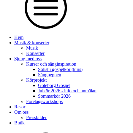
Hem
Musik & konserter
Musik
Konserter
Sjung med oss
Kurser och sånginspiration
Solist i gospelkör (kurs)
Sångpeppen
Körprojekt
Göteborg Gospel
Julkör 2026 - info och anmälan
Sommarkör 2026
Företagsworkshops
Resor
Om oss
Pressbilder
Butik