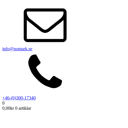
info@nomark.se
+46-(0)300-17340
0
0,00
kr
0 artiklar