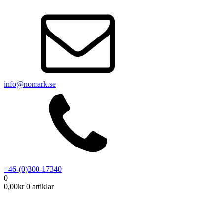
info@nomark.se
+46-(0)300-17340
0
0,00
kr
0 artiklar