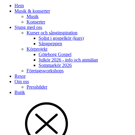
Hem
Musik & konserter
Musik
Konserter
Sjung med oss
Kurser och sånginspiration
Solist i gospelkör (kurs)
Sångpeppen
Körprojekt
Göteborg Gospel
Julkör 2026 - info och anmälan
Sommarkör 2026
Företagsworkshops
Resor
Om oss
Pressbilder
Butik