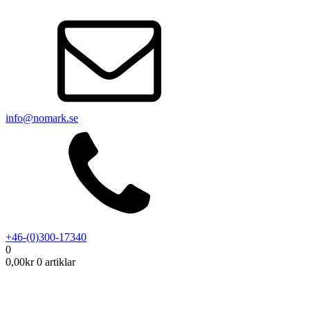
info@nomark.se
+46-(0)300-17340
0
0,00
kr
0 artiklar