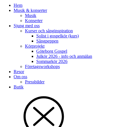
Hem
Musik & konserter
Musik
Konserter
Sjung med oss
Kurser och sånginspiration
Solist i gospelkör (kurs)
Sångpeppen
Körprojekt
Göteborg Gospel
Julkör 2026 - info och anmälan
Sommarkör 2026
Företagsworkshops
Resor
Om oss
Pressbilder
Butik