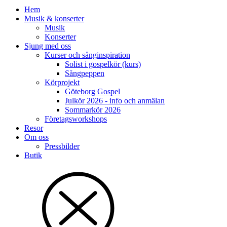
Hem
Musik & konserter
Musik
Konserter
Sjung med oss
Kurser och sånginspiration
Solist i gospelkör (kurs)
Sångpeppen
Körprojekt
Göteborg Gospel
Julkör 2026 - info och anmälan
Sommarkör 2026
Företagsworkshops
Resor
Om oss
Pressbilder
Butik