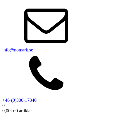
info@nomark.se
+46-(0)300-17340
0
0,00
kr
0 artiklar