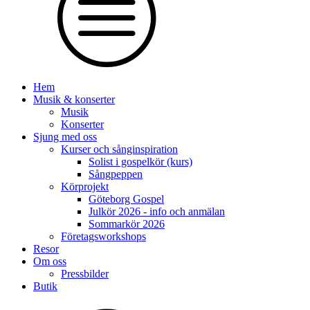
Hem
Musik & konserter
Musik
Konserter
Sjung med oss
Kurser och sånginspiration
Solist i gospelkör (kurs)
Sångpeppen
Körprojekt
Göteborg Gospel
Julkör 2026 - info och anmälan
Sommarkör 2026
Företagsworkshops
Resor
Om oss
Pressbilder
Butik