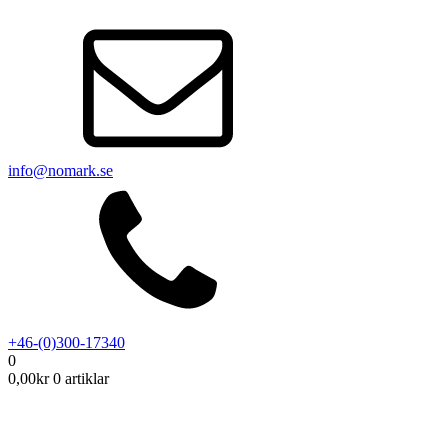
info@nomark.se
+46-(0)300-17340
0
0,00
kr
0 artiklar