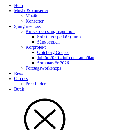
Hem
Musik & konserter
Musik
Konserter
Sjung med oss
Kurser och sånginspiration
Solist i gospelkör (kurs)
Sångpeppen
Körprojekt
Göteborg Gospel
Julkör 2026 - info och anmälan
Sommarkör 2026
Företagsworkshops
Resor
Om oss
Pressbilder
Butik