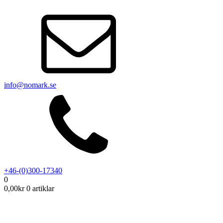
info@nomark.se
+46-(0)300-17340
0
0,00
kr
0 artiklar