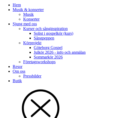
Hem
Musik & konserter
Musik
Konserter
Sjung med oss
Kurser och sånginspiration
Solist i gospelkör (kurs)
Sångpeppen
Körprojekt
Göteborg Gospel
Julkör 2026 - info och anmälan
Sommarkör 2026
Företagsworkshops
Resor
Om oss
Pressbilder
Butik