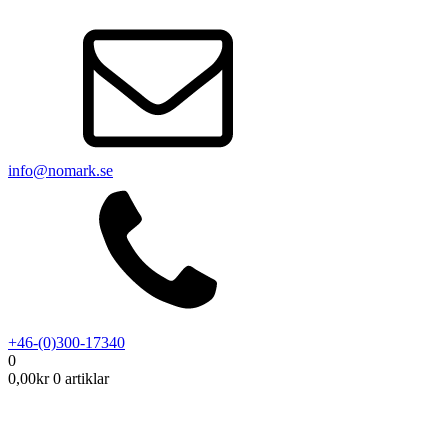
info@nomark.se
+46-(0)300-17340
0
0,00
kr
0 artiklar