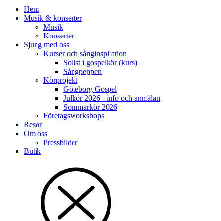
Hem
Musik & konserter
Musik
Konserter
Sjung med oss
Kurser och sånginspiration
Solist i gospelkör (kurs)
Sångpeppen
Körprojekt
Göteborg Gospel
Julkör 2026 - info och anmälan
Sommarkör 2026
Företagsworkshops
Resor
Om oss
Pressbilder
Butik