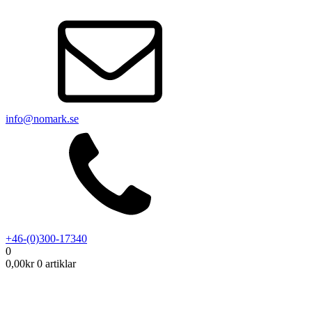
info@nomark.se
+46-(0)300-17340
0
0,00
kr
0 artiklar