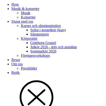
Hem
Musik & konserter
Musik
Konserter
Sjung med oss
Kurser och sånginspiration
Solist i gospelkör (kurs)
Sångpeppen
Körprojekt
Göteborg Gospel
Julkör 2026 - info och anmälan
Sommarkör 2026
Företagsworkshops
Resor
Om oss
Pressbilder
Butik