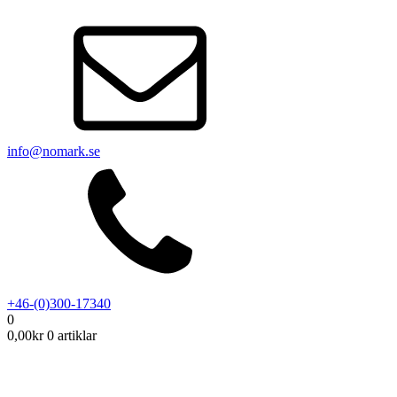
info@nomark.se
+46-(0)300-17340
0
0,00
kr
0 artiklar