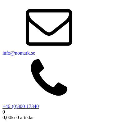
info@nomark.se
+46-(0)300-17340
0
0,00
kr
0 artiklar