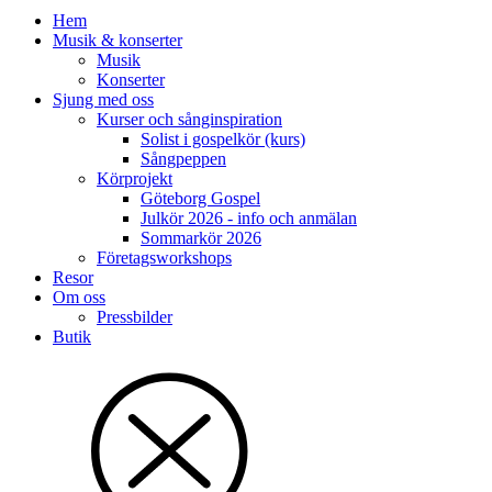
Hem
Musik & konserter
Musik
Konserter
Sjung med oss
Kurser och sånginspiration
Solist i gospelkör (kurs)
Sångpeppen
Körprojekt
Göteborg Gospel
Julkör 2026 - info och anmälan
Sommarkör 2026
Företagsworkshops
Resor
Om oss
Pressbilder
Butik