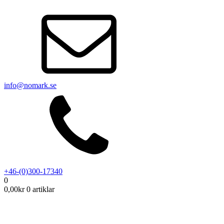
info@nomark.se
+46-(0)300-17340
0
0,00
kr
0 artiklar