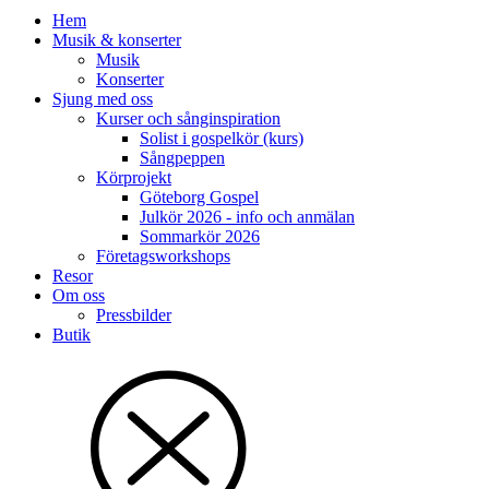
Hem
Musik & konserter
Musik
Konserter
Sjung med oss
Kurser och sånginspiration
Solist i gospelkör (kurs)
Sångpeppen
Körprojekt
Göteborg Gospel
Julkör 2026 - info och anmälan
Sommarkör 2026
Företagsworkshops
Resor
Om oss
Pressbilder
Butik