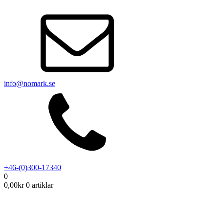
info@nomark.se
+46-(0)300-17340
0
0,00
kr
0 artiklar