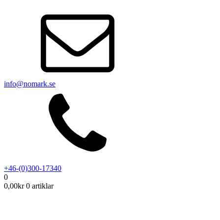
info@nomark.se
+46-(0)300-17340
0
0,00
kr
0 artiklar