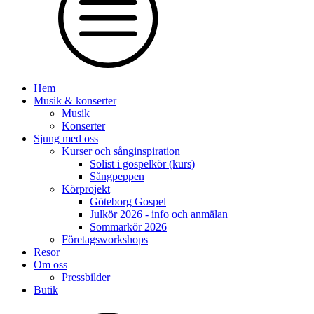
Hem
Musik & konserter
Musik
Konserter
Sjung med oss
Kurser och sånginspiration
Solist i gospelkör (kurs)
Sångpeppen
Körprojekt
Göteborg Gospel
Julkör 2026 - info och anmälan
Sommarkör 2026
Företagsworkshops
Resor
Om oss
Pressbilder
Butik