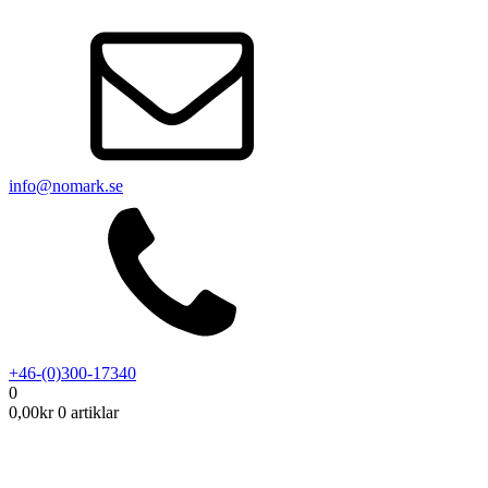
info@nomark.se
+46-(0)300-17340
0
0,00
kr
0 artiklar