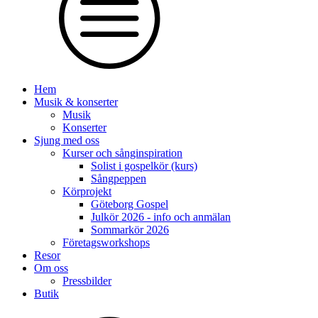
Hem
Musik & konserter
Musik
Konserter
Sjung med oss
Kurser och sånginspiration
Solist i gospelkör (kurs)
Sångpeppen
Körprojekt
Göteborg Gospel
Julkör 2026 - info och anmälan
Sommarkör 2026
Företagsworkshops
Resor
Om oss
Pressbilder
Butik