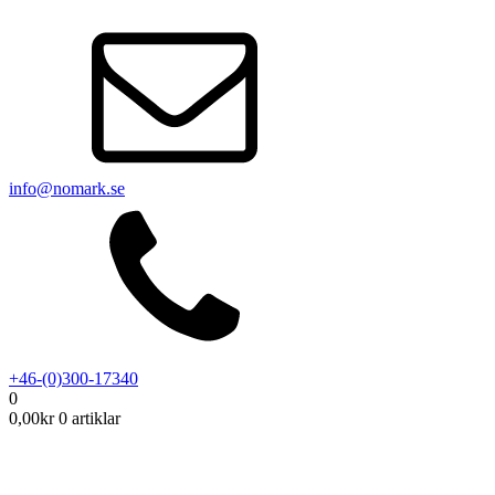
info@nomark.se
+46-(0)300-17340
0
0,00
kr
0 artiklar