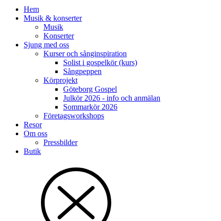
Hem
Musik & konserter
Musik
Konserter
Sjung med oss
Kurser och sånginspiration
Solist i gospelkör (kurs)
Sångpeppen
Körprojekt
Göteborg Gospel
Julkör 2026 - info och anmälan
Sommarkör 2026
Företagsworkshops
Resor
Om oss
Pressbilder
Butik