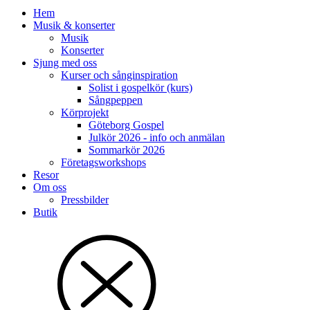
Hem
Musik & konserter
Musik
Konserter
Sjung med oss
Kurser och sånginspiration
Solist i gospelkör (kurs)
Sångpeppen
Körprojekt
Göteborg Gospel
Julkör 2026 - info och anmälan
Sommarkör 2026
Företagsworkshops
Resor
Om oss
Pressbilder
Butik