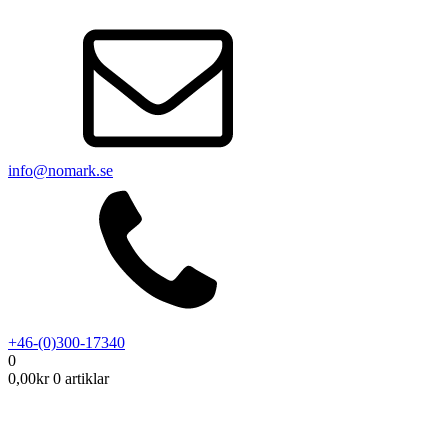
info@nomark.se
+46-(0)300-17340
0
0,00
kr
0 artiklar