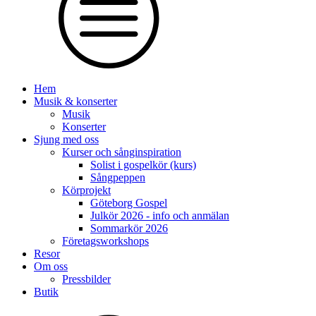
Hem
Musik & konserter
Musik
Konserter
Sjung med oss
Kurser och sånginspiration
Solist i gospelkör (kurs)
Sångpeppen
Körprojekt
Göteborg Gospel
Julkör 2026 - info och anmälan
Sommarkör 2026
Företagsworkshops
Resor
Om oss
Pressbilder
Butik