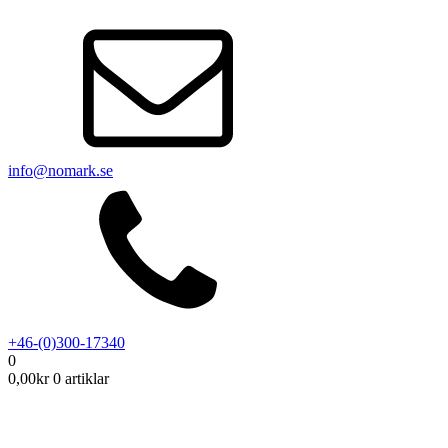
info@nomark.se
+46-(0)300-17340
0
0,00
kr
0 artiklar