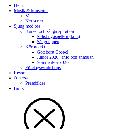
Hem
Musik & konserter
Musik
Konserter
Sjung med oss
Kurser och sånginspiration
Solist i gospelkör (kurs)
Sångpeppen
Körprojekt
Göteborg Gospel
Julkör 2026 - info och anmälan
Sommarkör 2026
Företagsworkshops
Resor
Om oss
Pressbilder
Butik