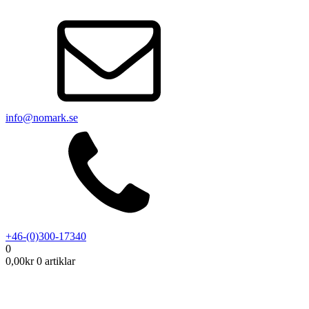
info@nomark.se
+46-(0)300-17340
0
0,00
kr
0 artiklar