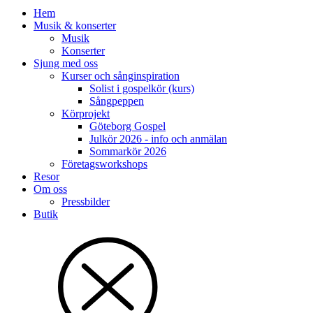
Hem
Musik & konserter
Musik
Konserter
Sjung med oss
Kurser och sånginspiration
Solist i gospelkör (kurs)
Sångpeppen
Körprojekt
Göteborg Gospel
Julkör 2026 - info och anmälan
Sommarkör 2026
Företagsworkshops
Resor
Om oss
Pressbilder
Butik