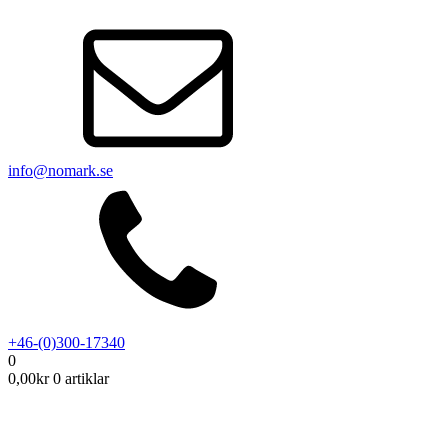
info@nomark.se
+46-(0)300-17340
0
0,00
kr
0 artiklar