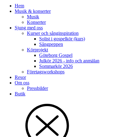
Hem
Musik & konserter
Musik
Konserter
Sjung med oss
Kurser och sånginspiration
Solist i gospelkör (kurs)
Sångpeppen
Körprojekt
Göteborg Gospel
Julkör 2026 - info och anmälan
Sommarkör 2026
Företagsworkshops
Resor
Om oss
Pressbilder
Butik