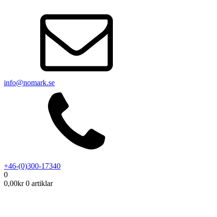
info@nomark.se
+46-(0)300-17340
0
0,00
kr
0 artiklar