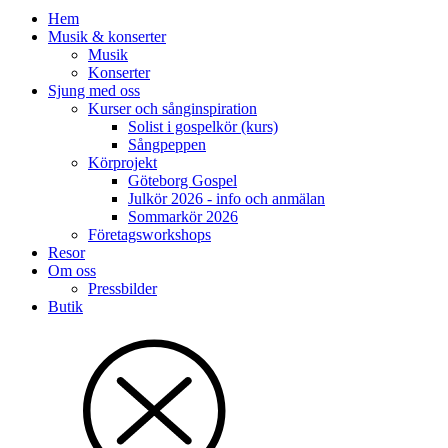
Hem
Musik & konserter
Musik
Konserter
Sjung med oss
Kurser och sånginspiration
Solist i gospelkör (kurs)
Sångpeppen
Körprojekt
Göteborg Gospel
Julkör 2026 - info och anmälan
Sommarkör 2026
Företagsworkshops
Resor
Om oss
Pressbilder
Butik