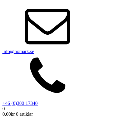
info@nomark.se
+46-(0)300-17340
0
0,00
kr
0 artiklar