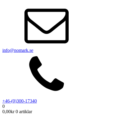
info@nomark.se
+46-(0)300-17340
0
0,00
kr
0 artiklar