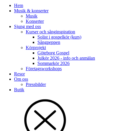
Hem
Musik & konserter
Musik
Konserter
Sjung med oss
Kurser och sånginspiration
Solist i gospelkör (kurs)
Sångpeppen
Körprojekt
Göteborg Gospel
Julkör 2026 - info och anmälan
Sommarkör 2026
Företagsworkshops
Resor
Om oss
Pressbilder
Butik