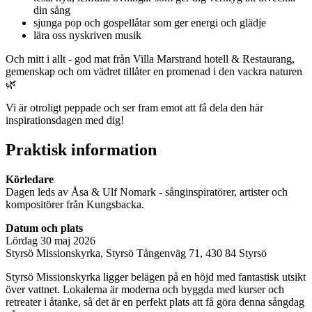
din sång
sjunga pop och gospellåtar som ger energi och glädje
lära oss nyskriven musik
Och mitt i allt - god mat från Villa Marstrand hotell & Restaurang,
gemenskap och om vädret tillåter en promenad i den vackra naturen
🌿
Vi är otroligt peppade och ser fram emot att få dela den här
inspirationsdagen med dig!
Praktisk information
Körledare
Dagen leds av Åsa & Ulf Nomark - sånginspiratörer, artister och
kompositörer från Kungsbacka.
Datum och plats
Lördag 30 maj 2026
Styrsö Missionskyrka, Styrsö Tångenväg 71, 430 84 Styrsö
Styrsö Missionskyrka ligger belägen på en höjd med fantastisk utsikt
över vattnet. Lokalerna är moderna och byggda med kurser och
retreater i åtanke, så det är en perfekt plats att få göra denna sångdag