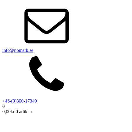
info@nomark.se
+46-(0)300-17340
0
0,00
kr
0 artiklar