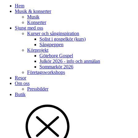
Hem
Musik & konserter
Musik
Konserter
Sjung med oss
Kurser och sånginspiration
Solist i gospelkör (kurs)
Sångpeppen
Körprojekt
Göteborg Gospel
Julkör 2026 - info och anmälan
Sommarkör 2026
Företagsworkshops
Resor
Om oss
Pressbilder
Butik