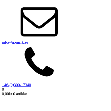
info@nomark.se
+46-(0)300-17340
0
0,00
kr
0 artiklar