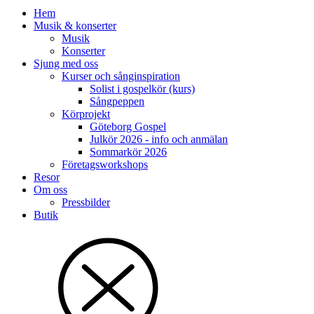
Hem
Musik & konserter
Musik
Konserter
Sjung med oss
Kurser och sånginspiration
Solist i gospelkör (kurs)
Sångpeppen
Körprojekt
Göteborg Gospel
Julkör 2026 - info och anmälan
Sommarkör 2026
Företagsworkshops
Resor
Om oss
Pressbilder
Butik