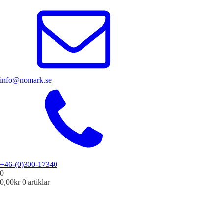
info@nomark.se
+46-(0)300-17340
0
0,00
kr
0 artiklar