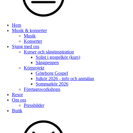
Hem
Musik & konserter
Musik
Konserter
Sjung med oss
Kurser och sånginspiration
Solist i gospelkör (kurs)
Sångpeppen
Körprojekt
Göteborg Gospel
Julkör 2026 - info och anmälan
Sommarkör 2026
Företagsworkshops
Resor
Om oss
Pressbilder
Butik