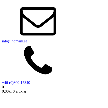
info@nomark.se
+46-(0)300-17340
0
0,00
kr
0 artiklar