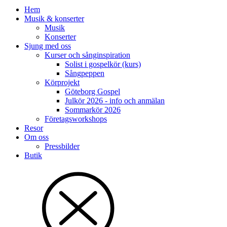
Hem
Musik & konserter
Musik
Konserter
Sjung med oss
Kurser och sånginspiration
Solist i gospelkör (kurs)
Sångpeppen
Körprojekt
Göteborg Gospel
Julkör 2026 - info och anmälan
Sommarkör 2026
Företagsworkshops
Resor
Om oss
Pressbilder
Butik