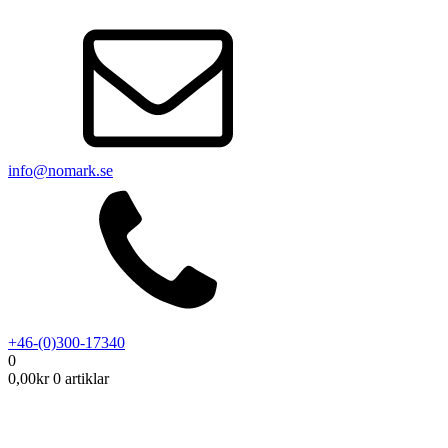
info@nomark.se
+46-(0)300-17340
0
0,00
kr
0 artiklar