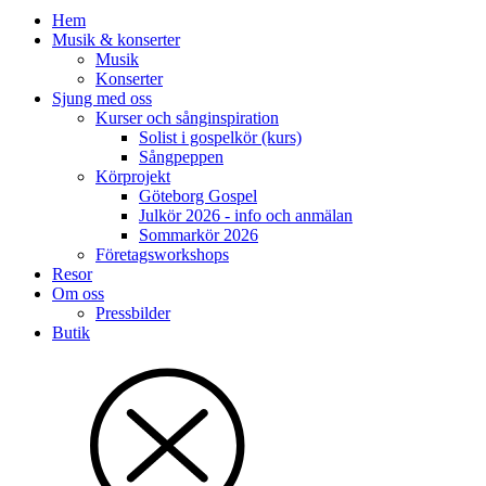
Hem
Musik & konserter
Musik
Konserter
Sjung med oss
Kurser och sånginspiration
Solist i gospelkör (kurs)
Sångpeppen
Körprojekt
Göteborg Gospel
Julkör 2026 - info och anmälan
Sommarkör 2026
Företagsworkshops
Resor
Om oss
Pressbilder
Butik