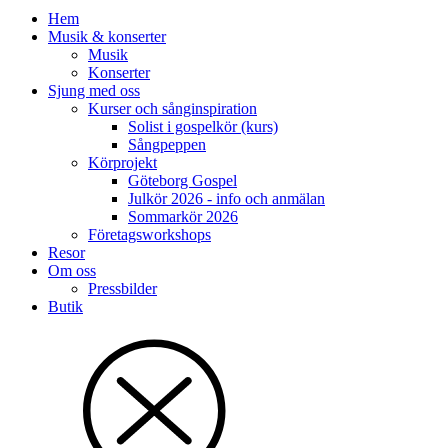
Hem
Musik & konserter
Musik
Konserter
Sjung med oss
Kurser och sånginspiration
Solist i gospelkör (kurs)
Sångpeppen
Körprojekt
Göteborg Gospel
Julkör 2026 - info och anmälan
Sommarkör 2026
Företagsworkshops
Resor
Om oss
Pressbilder
Butik