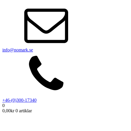
info@nomark.se
+46-(0)300-17340
0
0,00
kr
0 artiklar