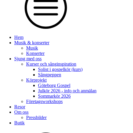
Hem
Musik & konserter
Musik
Konserter
Sjung med oss
Kurser och sånginspiration
Solist i gospelkör (kurs)
Sångpeppen
Körprojekt
Göteborg Gospel
Julkör 2026 - info och anmälan
Sommarkör 2026
Företagsworkshops
Resor
Om oss
Pressbilder
Butik