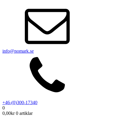
info@nomark.se
+46-(0)300-17340
0
0,00
kr
0 artiklar