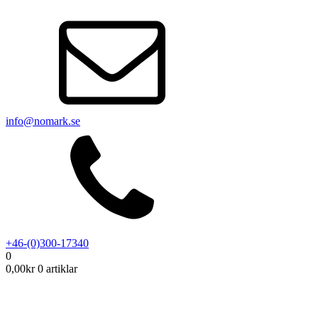
info@nomark.se
+46-(0)300-17340
0
0,00
kr
0 artiklar