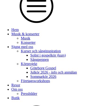
Hem
Musik & konserter
Musik
Konserter
Sjung med oss
Kurser och sånginspiration
Solist i gospelkör (kurs)
Sångpeppen
Körprojekt
Göteborg Gospel
Julkör 2026 - info och anmälan
Sommarkör 2026
Företagsworkshops
Resor
Om oss
Pressbilder
Butik