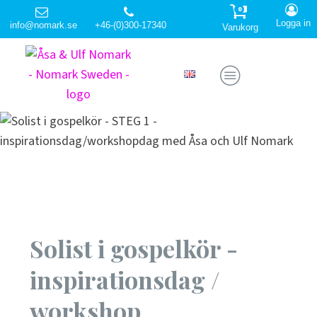
0
Logga in
info@nomark.se
+46-(0)300-17340
Varukorg
Solist i gospelkör -
inspirationsdag /
workshop