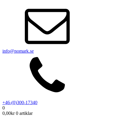
info@nomark.se
+46-(0)300-17340
0
0,00
kr
0 artiklar