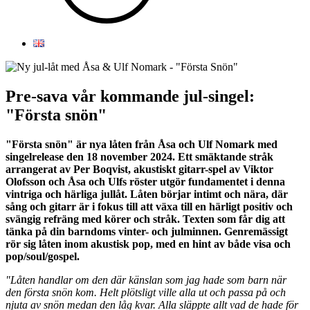
Pre-sava vår kommande jul-singel:
"Första snön"
"Första snön" är nya låten från Åsa och Ulf Nomark med
singelrelease den
18 november 2024. Ett s
mäktande stråk
arrangerat av Per Boqvist, akustiskt gitarr-spel av Viktor
Olofsson och Åsa och Ulfs röster utgör fundamentet i denna
vintriga och härliga jullåt. Låten börjar intimt och nära, där
sång och gitarr är i fokus till att växa till en härligt positiv och
svängig refräng med körer och stråk. Texten som får dig att
tänka på din barndoms vinter- och julminnen. Genremässigt
rör sig låten inom akustisk pop, med en hint av både visa och
pop/soul/gospel.
"Låten handlar om den där känslan som jag hade som barn när
den första snön kom. Helt plötsligt ville alla ut och passa på och
njuta av snön medan den låg kvar. Alla släppte allt vad de hade för