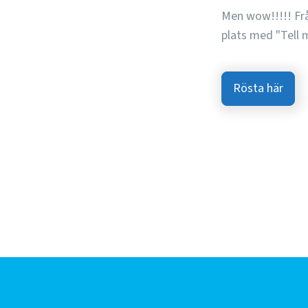
Men wow!!!!! Frå
plats med "Tell m
Rösta här