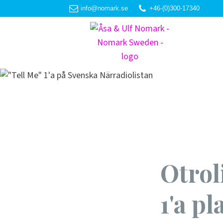
info@nomark.se
+46-(0)300-17340
Otrol
1'a p