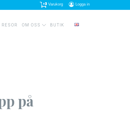
0
Varukorg
Logga in
RESOR
OM OSS
BUTIK
PRESSBILDER
PS
SPIRATION
upp på