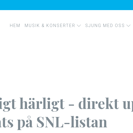
HEM
MUSIK & KONSERTER
SJUNG MED OSS
KONSERTER
MUSIK
FÖRETAGSWORKSHO
KÖRPROJEKT
KURSER OCH SÅNGIN
igt härligt - direkt 
lats på SNL-listan