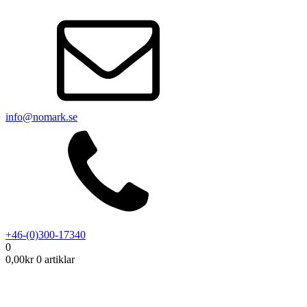
info@nomark.se
+46-(0)300-17340
0
0,00
kr
0 artiklar