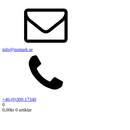
info@nomark.se
+46-(0)300-17340
0
0,00
kr
0 artiklar