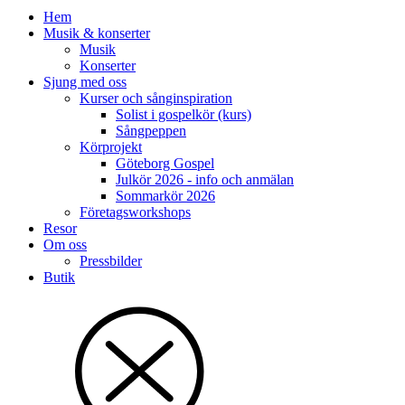
Hem
Musik & konserter
Musik
Konserter
Sjung med oss
Kurser och sånginspiration
Solist i gospelkör (kurs)
Sångpeppen
Körprojekt
Göteborg Gospel
Julkör 2026 - info och anmälan
Sommarkör 2026
Företagsworkshops
Resor
Om oss
Pressbilder
Butik