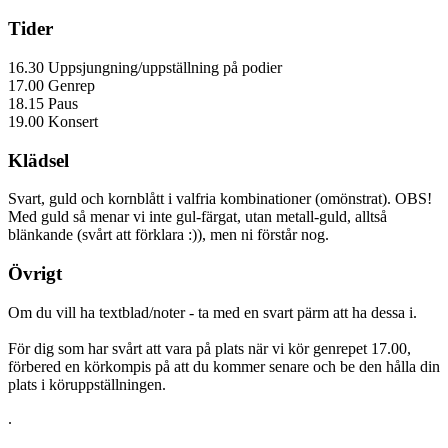
Tider
16.30 Uppsjungning/uppställning på podier
17.00 Genrep
18.15 Paus
19.00 Konsert
Klädsel
Svart, guld och kornblått i valfria kombinationer (omönstrat). OBS!
Med guld så menar vi inte gul-färgat, utan metall-guld, alltså
blänkande (svårt att förklara :)), men ni förstår nog.
Övrigt
Om du vill ha textblad/noter - ta med en svart pärm att ha dessa i.
För dig som har svårt att vara på plats när vi kör genrepet 17.00,
förbered en körkompis på att du kommer senare och be den hålla din
plats i köruppställningen.
.