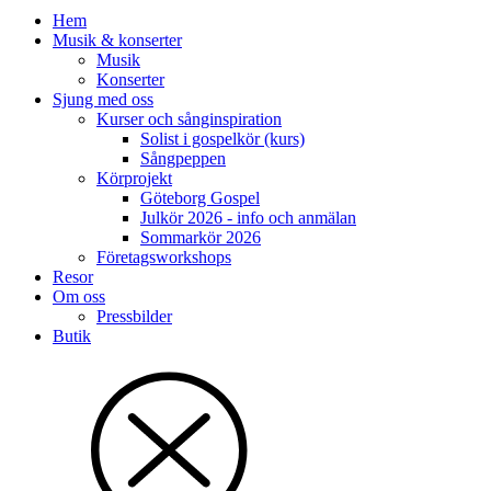
Hem
Musik & konserter
Musik
Konserter
Sjung med oss
Kurser och sånginspiration
Solist i gospelkör (kurs)
Sångpeppen
Körprojekt
Göteborg Gospel
Julkör 2026 - info och anmälan
Sommarkör 2026
Företagsworkshops
Resor
Om oss
Pressbilder
Butik