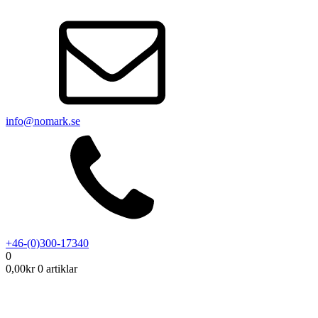
info@nomark.se
+46-(0)300-17340
0
0,00
kr
0 artiklar