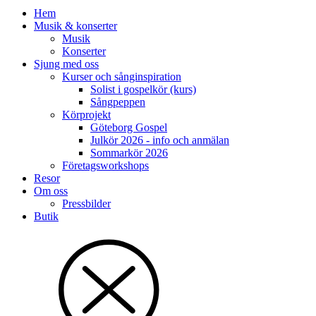
Hem
Musik & konserter
Musik
Konserter
Sjung med oss
Kurser och sånginspiration
Solist i gospelkör (kurs)
Sångpeppen
Körprojekt
Göteborg Gospel
Julkör 2026 - info och anmälan
Sommarkör 2026
Företagsworkshops
Resor
Om oss
Pressbilder
Butik