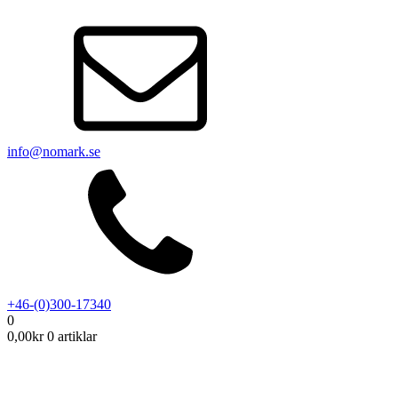
info@nomark.se
+46-(0)300-17340
0
0,00
kr
0 artiklar